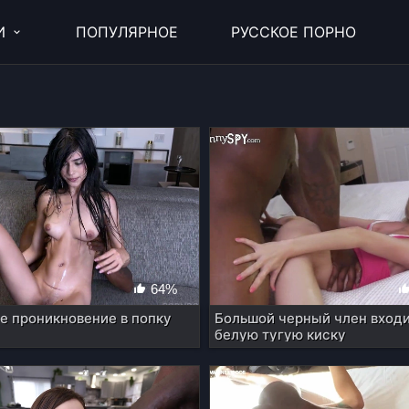
И
ПОПУЛЯРНОЕ
РУССКОЕ ПОРНО
64%
е проникновение в попку
Большой черный член входи
белую тугую киску