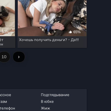
60%
65%
ёт
Хочешь получить деньги? - Да!!!
ен
10
ассное
подглядывание
газм
в юбке
а телефон
жмж