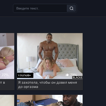
72%
79%
т в
Я захотела, чтобы он довел меня
до оргазма