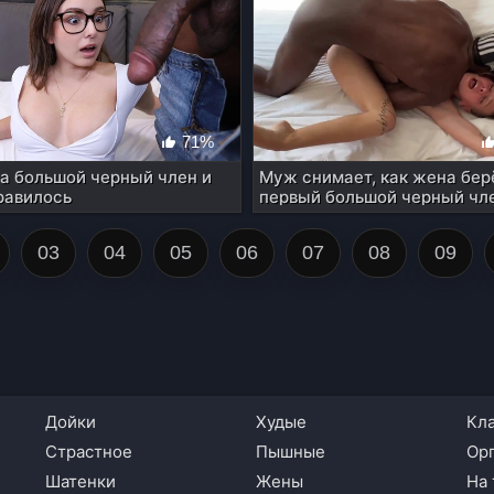
71%
а большой черный член и
Муж снимает, как жена бер
равилось
первый большой черный чл
03
04
05
06
07
08
09
дойки
худые
кл
страстное
пышные
ор
шатенки
жены
н