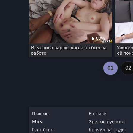
80%
Изменила парню, когда он был на
Увидел
работе
ей пон
01
02
пьяные
в офисе
мжм
зрелые русские
ганг банг
кончил на грудь